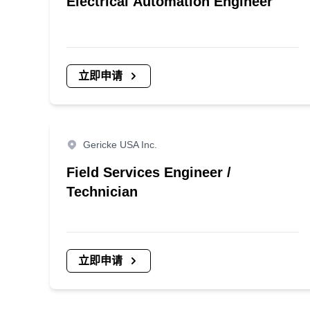
Electrical Automation Engineer
立即申请
Gericke USA Inc.
Field Services Engineer /
Technician
立即申请