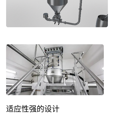
灵
活
满
足
您
的
需
求
适应性强的设计