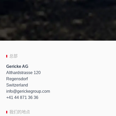
总部
Gericke AG
Althardstrasse 120
Regensdorf
Switzerland
info
gerickegroup.com
+41 44 871 36 36
我们的地点