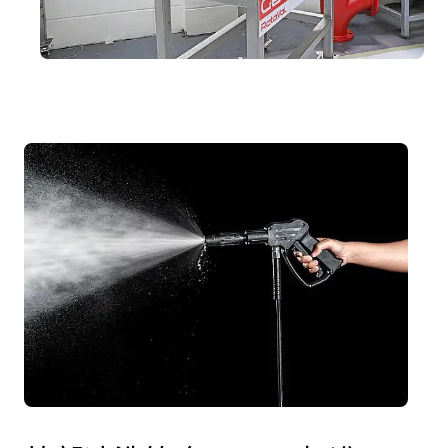
易
于
清
洁