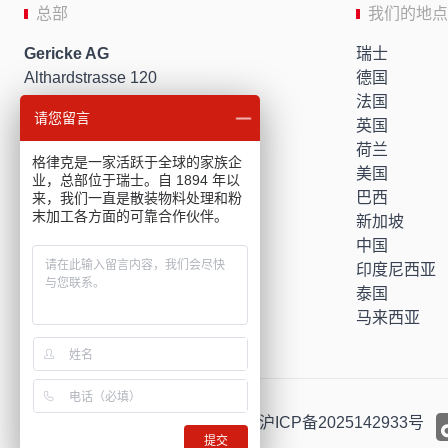
总部
我们的地点
Gericke AG
瑞士
Althardstrasse 120
德国
Regensdorf
法国
请您留言
Switzerland
英国
info
gerickegroup.com
荷兰
格律克是一家活跃于全球的家族企
+41 44 871 36 36
美国
业，总部位于瑞士。自 1894 年以
巴西
来，我们一直是散装物料处理和粉
末加工各方面的可靠合作伙伴。
新加坡
中国
印度尼西亚
泰国
马来西亚
© 2026 Gericke AG
备案号：
沪ICP备2025142933号
提交