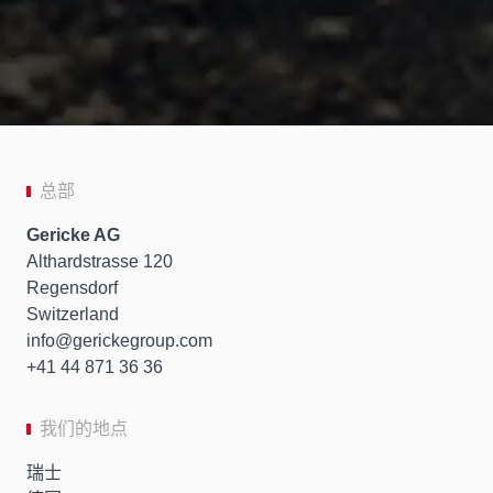
总部
Gericke AG
Althardstrasse 120
Regensdorf
Switzerland
info
gerickegroup.com
+41 44 871 36 36
我们的地点
瑞士