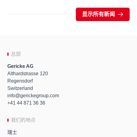
显示所有新闻
总部
Gericke AG
Althardstrasse 120
Regensdorf
Switzerland
info
gerickegroup.com
+41 44 871 36 36
我们的地点
瑞士