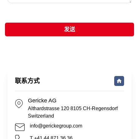
发送
联系方式
Gericke AG
Althardstrasse 120 8105 CH-Regensdorf
Switzerland
info@gerickegroup.com
T +41 44 871 36 36